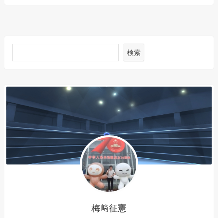
検索
梅﨑征憲