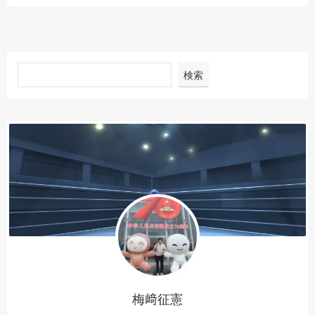
検索
梅﨑征憲