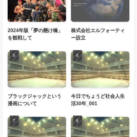
2024年版「夢の懸け橋」
株式会社エルフォーティ
を観戦して
ー設立
ブラックジャックという
今日でちょうど社会人生
漫画について
活30年_001