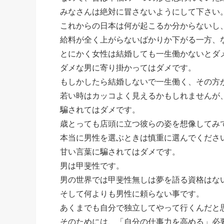
みなさんは絶対に冒さないようにして下さい
これからの日本は何が起こるか分からないし
給料が全く上がらないばかりか下がる一方、
とにかく女性は結婚しても一生働かないとダ
ダメな男に寄り掛かってはダメです。
もしかしたら結婚しないで一生働く、その方
若い時はカッコよく見えるかもしれませんが
騙されてはダメです。
歳とっても店頭に立つ彼らの姿を想像してみ
本当に男性を選ぶときは慎重に選んでくださ
甘い言葉に騙されてはダメです。
男は甲斐性です。
男の世界では甲斐性無しは夢を語る資格はな
そして何よりも男性に頼らない事です。
あくまでも自分で独立してやって行くんだと
そのためには、「自分の仕事力を高める」必