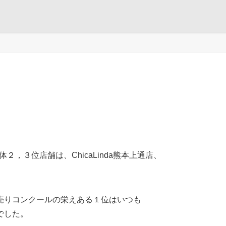
体２，３位店舗は、ChicaLinda熊本上通店、
売りコンクールの栄えある１位はいつも
でした。