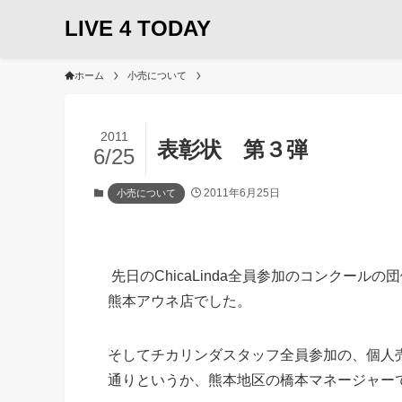
LIVE 4 TODAY
ホーム
小売について
2011
表彰状 第３弾
6/25
2011年6月25日
小売について
先日のChicaLinda全員参加のコンクールの団
熊本アウネ店でした。
そして
チカリンダスタッフ全員参加の、個人
通りというか、熊本地区の橋本マネージャー