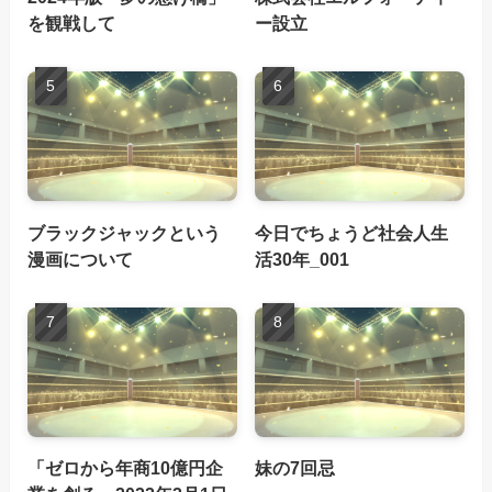
を観戦して
ー設立
ブラックジャックという
今日でちょうど社会人生
漫画について
活30年_001
「ゼロから年商10億円企
妹の7回忌