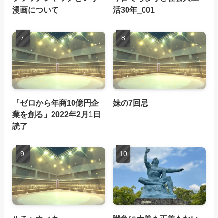
漫画について
活30年_001
「ゼロから年商10億円企
妹の7回忌
業を創る」2022年2月1日
読了