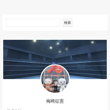
検索
梅﨑征憲