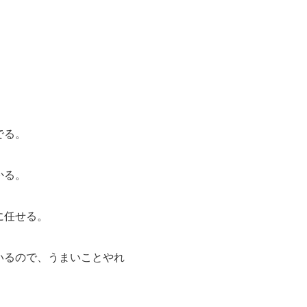
でる。
かる。
に任せる。
いるので、うまいことやれ