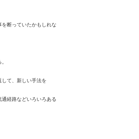
事を断っていたかもしれな
。
る。
返して、新しい手法を
流通経路などいろいろある