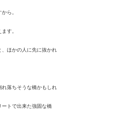
すから。
えます。
と、ほかの人に先に抜かれ
崩れ落ちそうな橋かもしれ
リートで出来た強固な橋