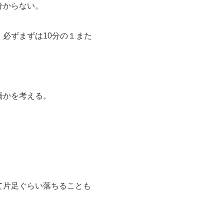
分からない。
、必ずまずは
10
分の１また
橋かを考える。
て片足ぐらい落ちることも