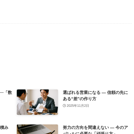
─「数
選ばれる営業になる ― 信頼の先に
ある“差”の作り方
2025年11月2日
を積み
努力の方向を間違えない ― 今のア
パレルに必要な「頑張り方」