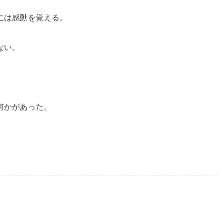
には感動を覚える。
ない。
何かがあった。