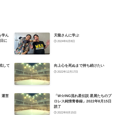
を学ん
天龍さんに学ぶ
念日に
2024年6月8日
戦して
向上心を死ぬまで持ち続けたい
2022年12月17日
、運営
「W☆ING流れ星伝説 星屑たちのプ
ロレス純情青春録」2022年8月15日
読了
2022年8月15日