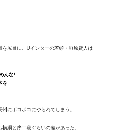
。
州を尻目に、Uインターの若頭・垣原賢人は
めんな!
本を
長州にボコボコにやられてしまう。
も横綱と序二段ぐらいの差があった。