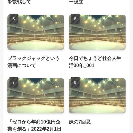
を観戦して
ー設立
ブラックジャックという
今日でちょうど社会人生
漫画について
活30年_001
「ゼロから年商10億円企
妹の7回忌
業を創る」2022年2月1日