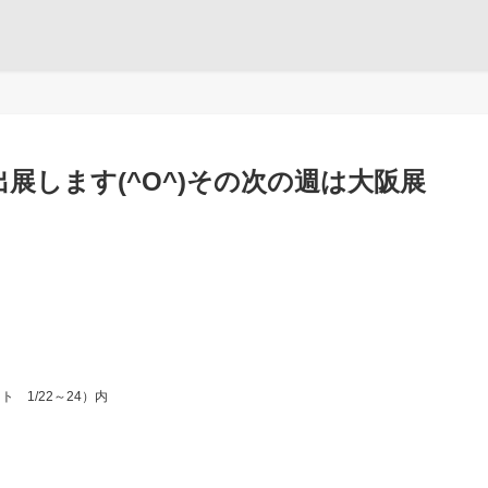
出展します(^O^)その次の週は大阪展
 1/22～24）内