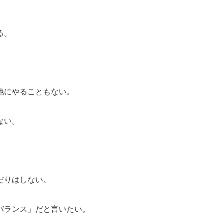
。
る。
他にやることもない。
ない。
だりはしない。
バランス」だと言いたい。